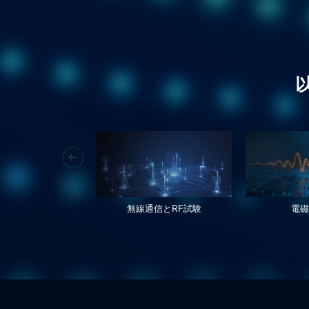
無線通信とRF試験
電