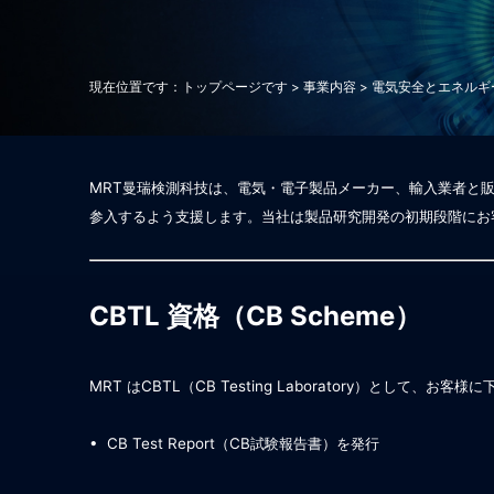
現在位置です：
トップページです
>
事業内容
>
電気安全とエネルギ
MRT
曼瑞
検測
科技は、
電
気・
電
子製品メーカー、輸入業者と
参入するよう支援します
。
当社は製品
研究開発の初期段階にお
CBTL
資格（
CB Scheme
）
MRT
は
CBTL
（
CB Testing Laboratory
）として、お客様に
• CB Test Report
（
CB
試験報告書）を発行