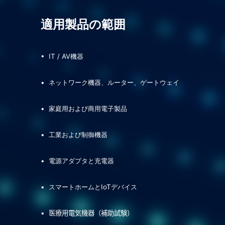
適用製品の範囲
• IT / AV
機器
•
ネットワーク機器
、ルーター、ゲートウェイ
•
家庭用および商用
電
子製品
•
工
業
および制御機器
•
電
源アダプタと充
電
器
•
スマートホームと
IoT
デバイス
•
医療用電気機器
（補助試験）