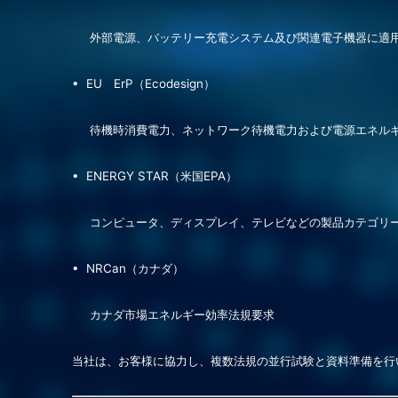
外部
電
源、バッテリー充
電
システム及び関連
電子機器に
適
• EU
ErP
（
Ecodesign
）
待機時消費電力、ネットワーク待機電力および
電
源エネル
• ENERGY STAR
（米国
EPA
）
コンピュータ
、ディスプレイ、テレビなどの製品カテゴリ
• NRCan
（カナダ）
カナダ市
場
エネルギー効率法
規
要求
当社は、
お客様
に協力し、複数
法
規の並行試験と資料準備を行